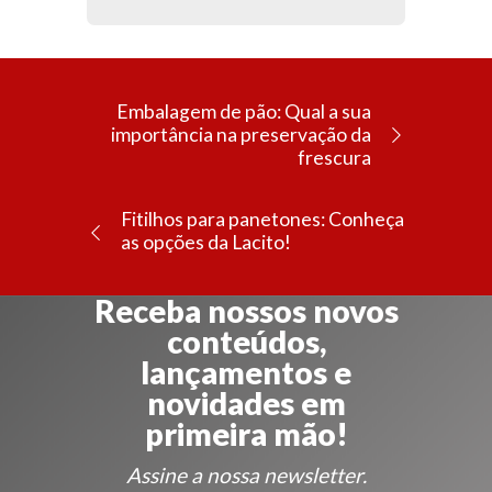
Embalagem de pão: Qual a sua
importância na preservação da
frescura
Fitilhos para panetones: Conheça
as opções da Lacito!
Receba nossos novos
conteúdos,
lançamentos e
novidades em
primeira mão!
Assine a nossa newsletter.