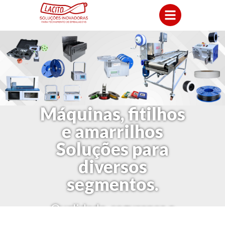
Máquinas, fitilhos
e amarrilhos
Soluções para
diversos
segmentos.
Qualidade, segurança e
condições perfeitas para