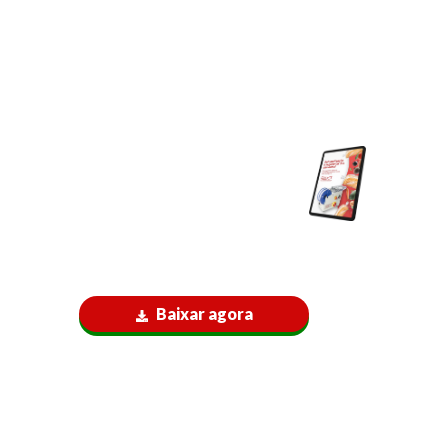
Automatização
e segurança
dos alimentos:
Baixe nosso e-book
grátis e descubra como
evoluir sua produção
mais rápido para o
próximo passo!
Baixar agora