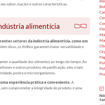
Bl
u sabor, maciez e outras características.
Bob
Cai
Cer
Co
indústria alimentícia
Fit
Máq
Mat
erentes setores da indústria alimentícia, como em
Ob
lém disso, os fitilhos garantem maior versatilidade e
Or
Pág
anter a qualidade dos alimentos ao longo do tempo. Ao
Pol
ttones e outros produtos de panificação, eles criam
Pol
umidade, poeira e microorganismos.
Pro
 uma experiência prática e conveniente.
A
s, sem comprometer a integridade do produto, é uma
Nó
ta