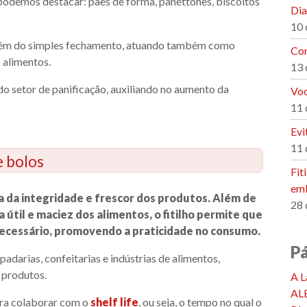
podemos destacar: pães de forma, panettones, biscoitos
Dia
10 
i além do simples fechamento, atuando também como
Con
s alimentos.
13 
o setor de panificação, auxiliando no aumento da
Voc
11 
Evi
11 
e bolos
Fit
emb
a da integridade e frescor dos produtos. Além de
28 
 útil e maciez dos alimentos, o fitilho permite que
ecessário, promovendo a praticidade no consumo.
P
adarias, confeitarias e indústrias de alimentos,
 produtos.
A L
AL
ara colaborar com o
shelf life
, ou seja, o tempo no qual o