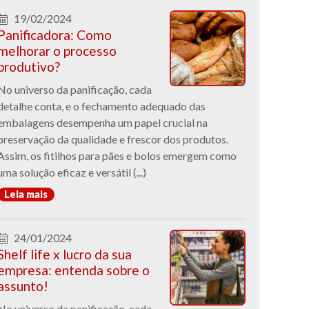
19/02/2024
Panificadora: Como
melhorar o processo
produtivo?
No universo da panificação, cada
detalhe conta, e o fechamento adequado das
embalagens desempenha um papel crucial na
preservação da qualidade e frescor dos produtos.
Assim, os fitilhos para pães e bolos emergem como
uma solução eficaz e versátil (...)
Leia mais
24/01/2024
Shelf life x lucro da sua
empresa: entenda sobre o
assunto!
No universo da panificação, cada