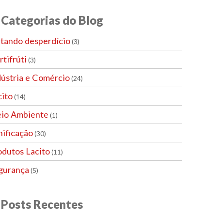
Categorias do Blog
itando desperdício
(3)
tifrúti
(3)
dústria e Comércio
(24)
cito
(14)
io Ambiente
(1)
nificação
(30)
odutos Lacito
(11)
gurança
(5)
Posts Recentes