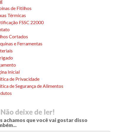
og
inas de Fitilhos
xas Térmicas
tificação FSSC 22000
ntato
ilhos Cortados
uinas e Ferramentas
eriais
rigado
çamento
ina Inicial
ítica de Privacidade
ítica de Segurança de Alimentos
dutos
Não deixe de ler!
s achamos que você vai gostar disso
mbém...