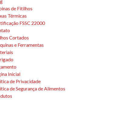
og
inas de Fitilhos
xas Térmicas
tificação FSSC 22000
ntato
ilhos Cortados
uinas e Ferramentas
eriais
rigado
çamento
ina Inicial
ítica de Privacidade
ítica de Segurança de Alimentos
dutos