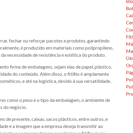
Bl
Bob
Cai
Cer
Co
Fit
rrar, fechar ou reforçar pacotes e produtos, garantindo
Máq
ralmente, é produzido em materiais como polipropileno,
Mat
da necessidade de resistência e estética do produto.
Ob
Or
to firme de embalagens, sejam elas de papel, plástico,
Pág
idade do conteúdo. Além disso, o fitilho é amplamente
Pol
sméticos, e até na logística, devido à sua versatilidade,
Pol
Pro
atores como o peso e o tipo da embalagem, o ambiente de
s do negócio.
s de presente, caixas, sacos plásticos, entre outros, e
dade e a imagem que a empresa deseja transmitir ao