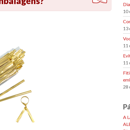
embalagens?
Dia
10 
Con
13 
Voc
11 
Evi
11 
Fit
emb
28 
P
A L
AL