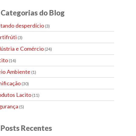
Categorias do Blog
itando desperdício
(3)
tifrúti
(3)
dústria e Comércio
(24)
cito
(14)
io Ambiente
(1)
nificação
(30)
odutos Lacito
(11)
gurança
(5)
Posts Recentes