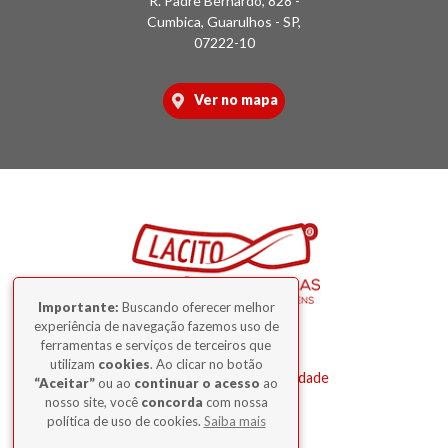
R. Padre Bernardo, 828 -
Cumbica, Guarulhos - SP,
07222-10
Ver no mapa
Importante:
Buscando oferecer melhor
experiência de navegação fazemos uso de
2026 © Lacito — Todos os direitos
ferramentas e serviços de terceiros que
reservados.
utilizam
cookies
. Ao clicar no botão
Leia nossa
Política de Privacidade
.
“Aceitar”
ou ao
continuar o acesso
ao
nosso site, você
concorda
com nossa
política de uso de cookies.
Saiba mais