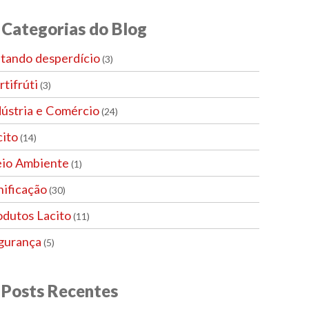
Categorias do Blog
itando desperdício
(3)
tifrúti
(3)
dústria e Comércio
(24)
cito
(14)
io Ambiente
(1)
nificação
(30)
odutos Lacito
(11)
gurança
(5)
Posts Recentes