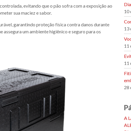
Dia
controlada, evitando que o pão sofra com a exposição ao
10 
meter sua maciez e sabor.
Con
durável, garantindo proteção física contra danos durante
13 
 assegura um ambiente higiênico e seguro para os
Voc
11 
Evi
11 
Fit
emb
28 
P
A L
AL