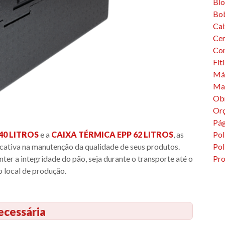
Bl
Bob
Cai
Cer
Co
Fit
Máq
Mat
Ob
Or
Pág
40 LITROS
e a
CAIXA TÉRMICA EPP 62 LITROS
, as
Pol
cativa na manutenção da qualidade de seus produtos.
Pol
anter a integridade do pão, seja durante o transporte até o
Pro
 local de produção.
ecessária