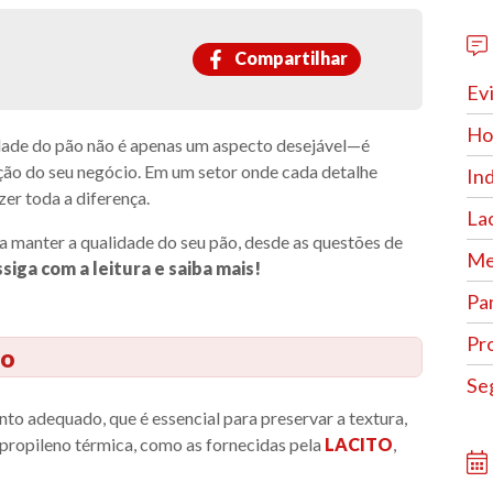
Compartilhar
Ev
Hor
lidade do pão não é apenas um aspecto desejável—é
tação do seu negócio. Em um setor onde cada detalhe
In
zer toda a diferença.
La
ara manter a qualidade do seu pão, desde as questões de
Me
siga com a leitura e saiba mais!
Pa
Pr
do
Se
 adequado, que é essencial para preservar a textura,
ipropileno térmica, como as fornecidas pela
LACITO
,