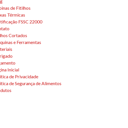
og
inas de Fitilhos
xas Térmicas
tificação FSSC 22000
ntato
ilhos Cortados
uinas e Ferramentas
eriais
rigado
çamento
ina Inicial
ítica de Privacidade
ítica de Segurança de Alimentos
dutos